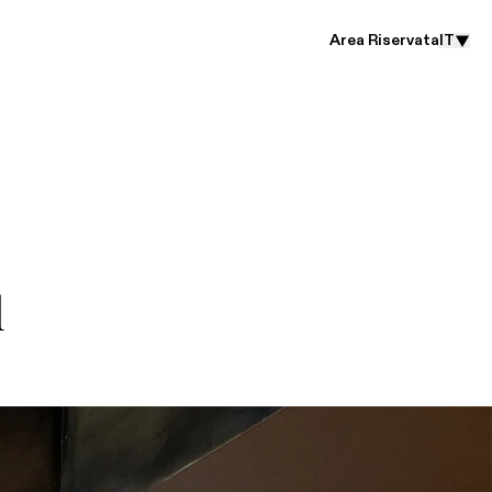
Area Riservata
IT
l