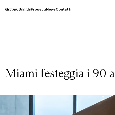
Gruppo
Brands
Progetti
News
Contatti
Miami festeggia i 90 an